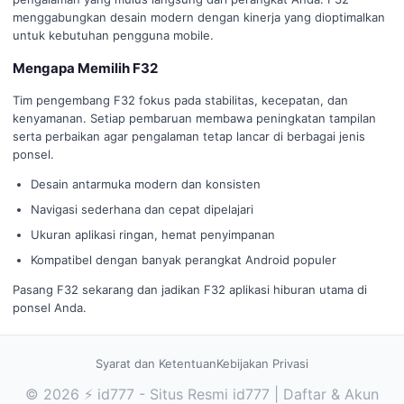
menggabungkan desain modern dengan kinerja yang dioptimalkan
untuk kebutuhan pengguna mobile.
Mengapa Memilih F32
Tim pengembang F32 fokus pada stabilitas, kecepatan, dan
kenyamanan. Setiap pembaruan membawa peningkatan tampilan
serta perbaikan agar pengalaman tetap lancar di berbagai jenis
ponsel.
Desain antarmuka modern dan konsisten
Navigasi sederhana dan cepat dipelajari
Ukuran aplikasi ringan, hemat penyimpanan
Kompatibel dengan banyak perangkat Android populer
Pasang F32 sekarang dan jadikan F32 aplikasi hiburan utama di
ponsel Anda.
Syarat dan Ketentuan
Kebijakan Privasi
© 2026 ⚡ id777 - Situs Resmi id777 | Daftar & Akun