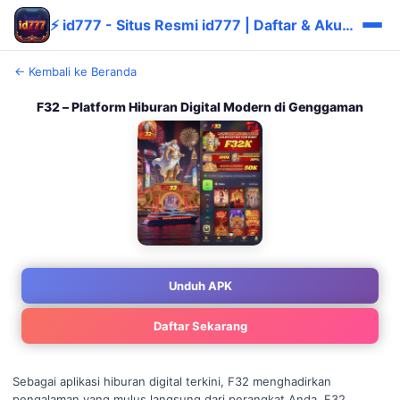
⚡ id777 - Situs Resmi id777 | Daftar & Akun Aman
← Kembali ke Beranda
F32 – Platform Hiburan Digital Modern di Genggaman
Unduh APK
Daftar Sekarang
Sebagai aplikasi hiburan digital terkini, F32 menghadirkan
pengalaman yang mulus langsung dari perangkat Anda. F32