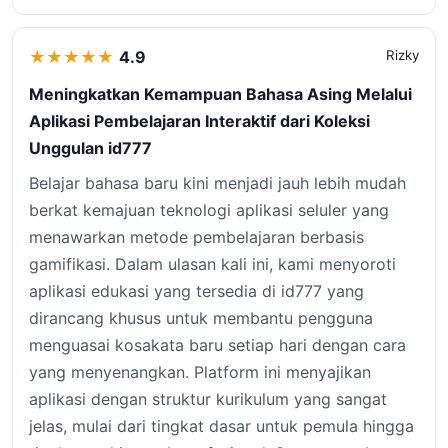
★
★
★
★
★
4.9
Rizky
Meningkatkan Kemampuan Bahasa Asing Melalui
Aplikasi Pembelajaran Interaktif dari Koleksi
Unggulan id777
Belajar bahasa baru kini menjadi jauh lebih mudah
berkat kemajuan teknologi aplikasi seluler yang
menawarkan metode pembelajaran berbasis
gamifikasi. Dalam ulasan kali ini, kami menyoroti
aplikasi edukasi yang tersedia di id777 yang
dirancang khusus untuk membantu pengguna
menguasai kosakata baru setiap hari dengan cara
yang menyenangkan. Platform ini menyajikan
aplikasi dengan struktur kurikulum yang sangat
jelas, mulai dari tingkat dasar untuk pemula hingga