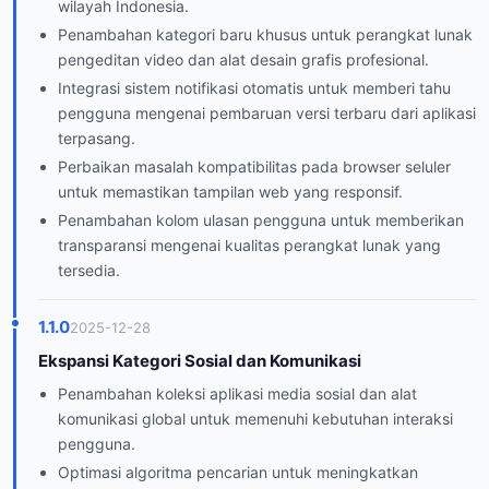
wilayah Indonesia.
Penambahan kategori baru khusus untuk perangkat lunak
pengeditan video dan alat desain grafis profesional.
Integrasi sistem notifikasi otomatis untuk memberi tahu
pengguna mengenai pembaruan versi terbaru dari aplikasi
terpasang.
Perbaikan masalah kompatibilitas pada browser seluler
untuk memastikan tampilan web yang responsif.
Penambahan kolom ulasan pengguna untuk memberikan
transparansi mengenai kualitas perangkat lunak yang
tersedia.
1.1.0
2025-12-28
Ekspansi Kategori Sosial dan Komunikasi
Penambahan koleksi aplikasi media sosial dan alat
komunikasi global untuk memenuhi kebutuhan interaksi
pengguna.
Optimasi algoritma pencarian untuk meningkatkan