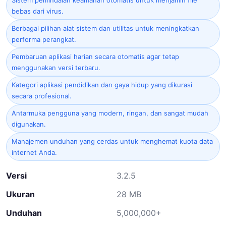
Sistem pemindaian keamanan otomatis untuk menjamin file
bebas dari virus.
Berbagai pilihan alat sistem dan utilitas untuk meningkatkan
performa perangkat.
Pembaruan aplikasi harian secara otomatis agar tetap
menggunakan versi terbaru.
Kategori aplikasi pendidikan dan gaya hidup yang dikurasi
secara profesional.
Antarmuka pengguna yang modern, ringan, dan sangat mudah
digunakan.
Manajemen unduhan yang cerdas untuk menghemat kuota data
internet Anda.
Versi
3.2.5
Ukuran
28 MB
Unduhan
5,000,000+