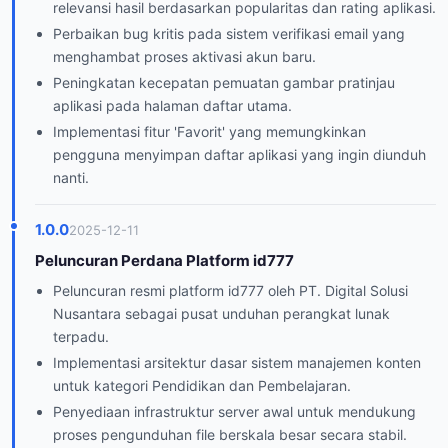
relevansi hasil berdasarkan popularitas dan rating aplikasi.
Perbaikan bug kritis pada sistem verifikasi email yang
menghambat proses aktivasi akun baru.
Peningkatan kecepatan pemuatan gambar pratinjau
aplikasi pada halaman daftar utama.
Implementasi fitur 'Favorit' yang memungkinkan
pengguna menyimpan daftar aplikasi yang ingin diunduh
nanti.
1.0.0
2025-12-11
Peluncuran Perdana Platform id777
Peluncuran resmi platform id777 oleh PT. Digital Solusi
Nusantara sebagai pusat unduhan perangkat lunak
terpadu.
Implementasi arsitektur dasar sistem manajemen konten
untuk kategori Pendidikan dan Pembelajaran.
Penyediaan infrastruktur server awal untuk mendukung
proses pengunduhan file berskala besar secara stabil.