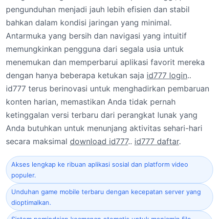
pengunduhan menjadi jauh lebih efisien dan stabil
bahkan dalam kondisi jaringan yang minimal.
Antarmuka yang bersih dan navigasi yang intuitif
memungkinkan pengguna dari segala usia untuk
menemukan dan memperbarui aplikasi favorit mereka
dengan hanya beberapa ketukan saja
id777 login
..
id777 terus berinovasi untuk menghadirkan pembaruan
konten harian, memastikan Anda tidak pernah
ketinggalan versi terbaru dari perangkat lunak yang
Anda butuhkan untuk menunjang aktivitas sehari-hari
secara maksimal
download id777
..
id777 daftar
.
Akses lengkap ke ribuan aplikasi sosial dan platform video
populer.
Unduhan game mobile terbaru dengan kecepatan server yang
dioptimalkan.