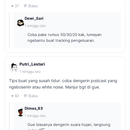
♥ 37
💬 Balas
Dewi_Sari
1 minggu lalu
Coba pake rumus 50/30/20 kak, lumayan
ngebantu buat tracking pengeluaran.
Putri_Lestari
1 minggu lalu
Tips buat yang susah tidur: coba dengerin podcast yang
ngebosenin atau white noise. Manjur bgt di gue.
♥ 60
💬 Balas
Dimas_93
1 minggu lalu
Gue biasanya dengerin suara hujan, langsung