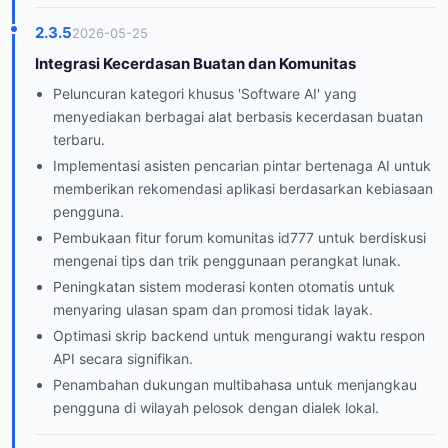
2.3.5
2026-05-25
Integrasi Kecerdasan Buatan dan Komunitas
Peluncuran kategori khusus 'Software AI' yang
menyediakan berbagai alat berbasis kecerdasan buatan
terbaru.
Implementasi asisten pencarian pintar bertenaga AI untuk
memberikan rekomendasi aplikasi berdasarkan kebiasaan
pengguna.
Pembukaan fitur forum komunitas id777 untuk berdiskusi
mengenai tips dan trik penggunaan perangkat lunak.
Peningkatan sistem moderasi konten otomatis untuk
menyaring ulasan spam dan promosi tidak layak.
Optimasi skrip backend untuk mengurangi waktu respon
API secara signifikan.
Penambahan dukungan multibahasa untuk menjangkau
pengguna di wilayah pelosok dengan dialek lokal.