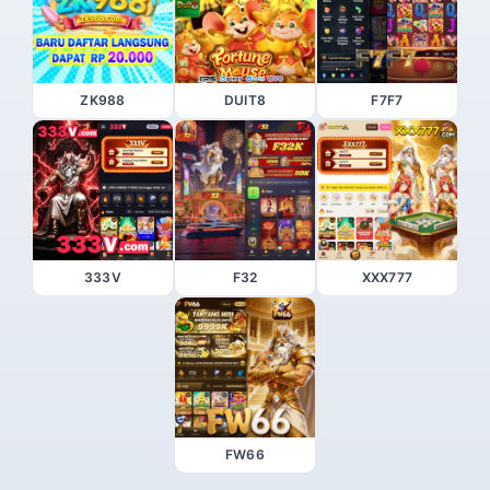
ZK988
DUIT8
F7F7
333V
F32
XXX777
FW66