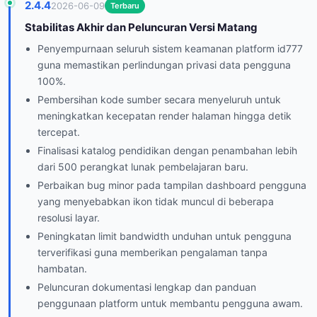
2.4.4
2026-06-09
Terbaru
Stabilitas Akhir dan Peluncuran Versi Matang
Penyempurnaan seluruh sistem keamanan platform id777
guna memastikan perlindungan privasi data pengguna
100%.
Pembersihan kode sumber secara menyeluruh untuk
meningkatkan kecepatan render halaman hingga detik
tercepat.
Finalisasi katalog pendidikan dengan penambahan lebih
dari 500 perangkat lunak pembelajaran baru.
Perbaikan bug minor pada tampilan dashboard pengguna
yang menyebabkan ikon tidak muncul di beberapa
resolusi layar.
Peningkatan limit bandwidth unduhan untuk pengguna
terverifikasi guna memberikan pengalaman tanpa
hambatan.
Peluncuran dokumentasi lengkap dan panduan
penggunaan platform untuk membantu pengguna awam.