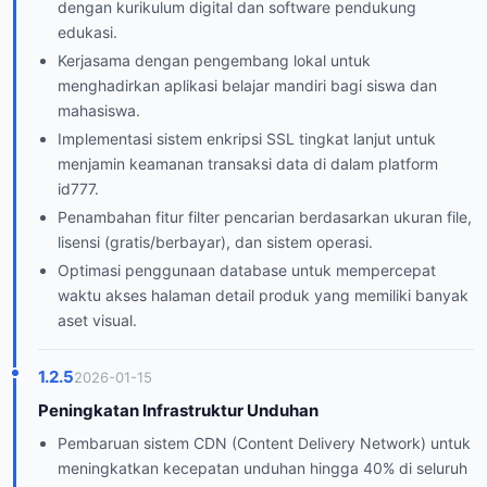
dengan kurikulum digital dan software pendukung
edukasi.
Kerjasama dengan pengembang lokal untuk
menghadirkan aplikasi belajar mandiri bagi siswa dan
mahasiswa.
Implementasi sistem enkripsi SSL tingkat lanjut untuk
menjamin keamanan transaksi data di dalam platform
id777.
Penambahan fitur filter pencarian berdasarkan ukuran file,
lisensi (gratis/berbayar), dan sistem operasi.
Optimasi penggunaan database untuk mempercepat
waktu akses halaman detail produk yang memiliki banyak
aset visual.
1.2.5
2026-01-15
Peningkatan Infrastruktur Unduhan
Pembaruan sistem CDN (Content Delivery Network) untuk
meningkatkan kecepatan unduhan hingga 40% di seluruh