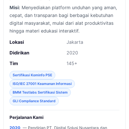
Misi:
Menyediakan platform unduhan yang aman,
cepat, dan transparan bagi berbagai kebutuhan
digital masyarakat, mulai dari alat produktivitas
hingga materi edukasi interaktif.
Lokasi
Jakarta
Didirikan
2020
Tim
145+
Sertifikasi Kominfo PSE
ISO/IEC 27001 Keamanan Informasi
BMM Testlabs Sertifikasi Sistem
GLI Compliance Standard
Perjalanan Kami
2020
— Pendirian PT. Digital Solusi Nusantara dan